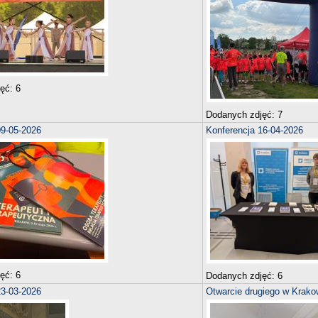
jęć:
6
Dodanych zdjęć:
7
09-05-2026
Konferencja 16-04-2026
jęć:
6
Dodanych zdjęć:
6
23-03-2026
Otwarcie drugiego w Krako