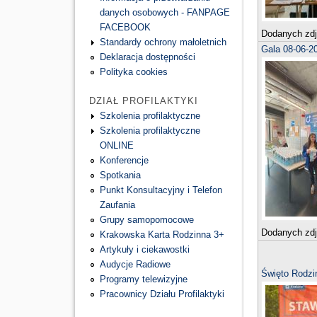
danych osobowych - FANPAGE
FACEBOOK
Dodanych zd
Standardy ochrony małoletnich
Gala 08-06-2
Deklaracja dostępności
Polityka cookies
DZIAŁ PROFILAKTYKI
Szkolenia profilaktyczne
Szkolenia profilaktyczne
ONLINE
Konferencje
Spotkania
Punkt Konsultacyjny i Telefon
Zaufania
Grupy samopomocowe
Dodanych zd
Krakowska Karta Rodzinna 3+
Artykuły i ciekawostki
Audycje Radiowe
Święto Rodzi
Programy telewizyjne
Pracownicy Działu Profilaktyki