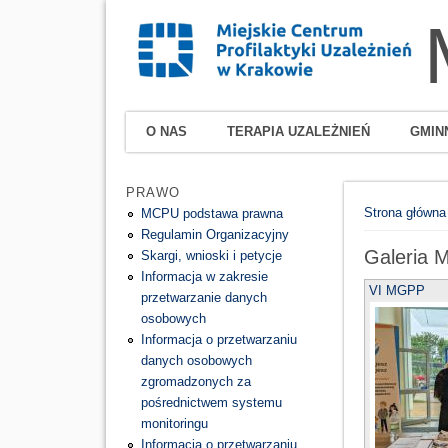
O NAS
TERAPIA UZALEŻNIEŃ
GMIN
PRAWO
Jesteś tutaj
Strona główna
MCPU podstawa prawna
Regulamin Organizacyjny
Galeria M
Skargi, wnioski i petycje
Informacja w zakresie
VI MGPP
przetwarzanie danych
osobowych
Informacja o przetwarzaniu
danych osobowych
zgromadzonych za
pośrednictwem systemu
monitoringu
Informacja o przetwarzaniu