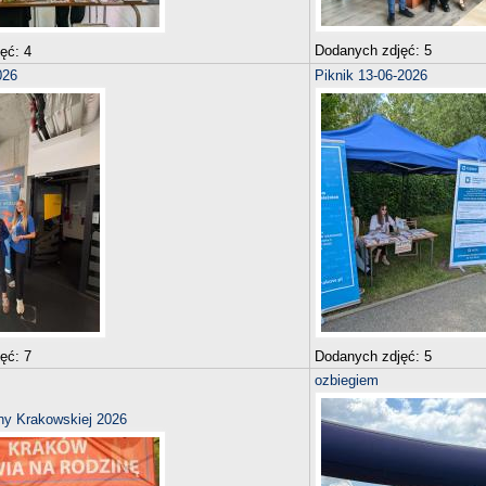
Dodanych zdjęć:
5
jęć:
4
026
Piknik 13-06-2026
jęć:
7
Dodanych zdjęć:
5
ozbiegiem
ny Krakowskiej 2026