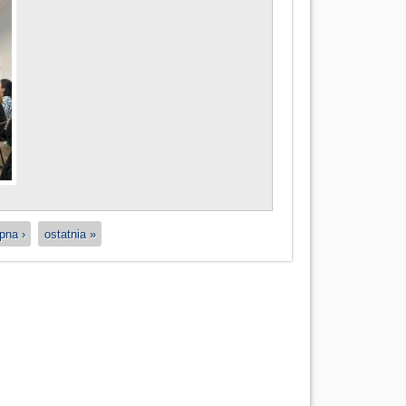
pna ›
ostatnia »