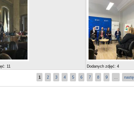
jęć:
11
Dodanych zdjęć:
4
1
2
3
4
5
6
7
8
9
…
nastę