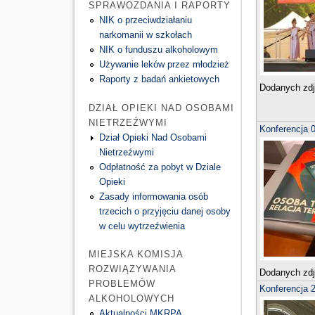
SPRAWOZDANIA I RAPORTY
NIK o przeciwdziałaniu
narkomanii w szkołach
NIK o funduszu alkoholowym
Używanie leków przez młodzież
Raporty z badań ankietowych
Dodanych zd
DZIAŁ OPIEKI NAD OSOBAMI
NIETRZEŹWYMI
Konferencja 
Dział Opieki Nad Osobami
Nietrzeźwymi
Odpłatność za pobyt w Dziale
Opieki
Zasady informowania osób
trzecich o przyjęciu danej osoby
w celu wytrzeźwienia
MIEJSKA KOMISJA
ROZWIĄZYWANIA
Dodanych zd
PROBLEMÓW
Konferencja 
ALKOHOLOWYCH
Aktualności MKRPA