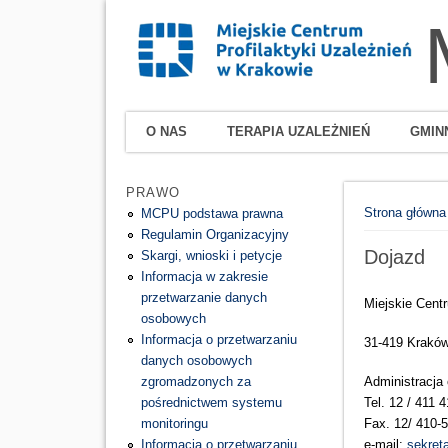
O NAS
TERAPIA UZALEŻNIEŃ
GMIN
PRAWO
Jesteś tutaj
Strona główna
MCPU podstawa prawna
Regulamin Organizacyjny
Dojazd
Skargi, wnioski i petycje
Informacja w zakresie
przetwarzanie danych
Miejskie Cent
osobowych
Informacja o przetwarzaniu
31-419 Kraków
danych osobowych
Administracja 
zgromadzonych za
Tel. 12 / 411 
pośrednictwem systemu
Fax. 12/ 410-
monitoringu
e-mail:
sekret
Informacja o przetwarzaniu