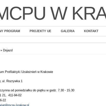
MCPU W KR
NY PROGRAM
PROJEKTY UE
GALERIA
KONTAKT
» Dojazd
rum Profilaktyki Uzależnień w Krakowie
, ul. Rozrywka 1
czynna od poniedziałku do piątku w godz. 7.30 - 15.30
41 21, 411-94-02
56-22
ariat@mcpu.krakow.pl