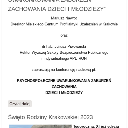
ZACHOWANIA DZIECI I MŁODZIEŻY”
Mariusz Nawrot
Dyrektor Miejskiego Centrum Profilaktyki Uzależnień w Krakowie
oraz
dr hab. Juliusz Piwowarski
Rektor Wyższej Szkoły Bezpieczeństwa Publicznego
i Indywidualnego APEIRON
zapraszają na konferencję naukową pt.
PSYCHOSPOŁECZNE UWARUNKOWANIA ZABURZEŃ
ZACHOWANIA
DZIECI I MŁODZIEŻY
Czytaj dalej
wpis Konferencja naukowa pt. „PSYCHOSPOŁECZNE
UWARUNKOWANIA ZABURZEŃ ZACHOWANIA
DZIECI I MŁODZIEŻY”
Święto Rodziny Krakowskiej 2023
Tegoroczna, XI już edycja