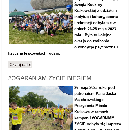
Święta Rodziny
Krakowskiej z udziałem
instytucji kultury, sportu
i rekreacji odbyła się w
dniach 26-28 maja 2023
roku. Była to kolejna
okazja do zadbania
o kondycję psychiczną i
fizyczną krakowskich rodzin.
Czytaj dalej
wpis Święto Rodziny Krakowskiej 2023
#OGARANIAM ŻYCIE BIEGIEM…
26 maja 2023 roku pod
patronatem Pana Jacka
Majchrowskiego,
Prezydenta Miasta
Krakowa w ramach
kampanii #OGARNIAM
ŻYCIE odbyła się impreza