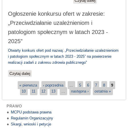
Czytaj dalej
wpis Szkolenia
dla sprzedawców
napojów
Ogłoszenie konkursu ofert w zakresie:
alkoholowych
„Przeciwdziałanie uzależnieniom i
patologiom społecznym w latach 2023 -
2025”
Otwarty konkurs ofert pod nazwą: „Przeciwdziałanie uzależnieniom
i patologiom społecznym w latach 2023 - 2025” na powierzenie
realizacji zadań z zakresu zdrowia publicznego"
Czytaj dalej
wpis Ogłoszenie konkursu ofert w zakresie:
„Przeciwdziałanie uzależnieniom i patologiom
Strony
« pierwsza
społecznym w latach 2023 - 2025”
‹ poprzednia
…
5
6
7
8
9
10
11
12
13
…
następna ›
ostatnia »
PRAWO
MCPU podstawa prawna
Regulamin Organizacyjny
Skargi, wnioski i petycje