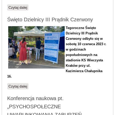
Czytaj dalej
wpis Gala finałowa projektu #Ogarniam życie
Święto Dzielnicy III Prądnik Czerwony
Tegoroczne Święto
Dzielnicy III Prądnik
Czerwony odbyło się w
sobotę 10 czerwca 2023 r.
w godzinach
popołudniowych na
stadionie KS Wieczysta
Kraków przy ul.
Kazimierza Chałupnika
16.
Czytaj dalej
wpis Święto Dzielnicy III Prądnik Czerwony
Konferencja naukowa pt.
„PSYCHOSPOŁECZNE
UWARUNKOWANIA ZABURZEŃ