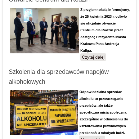
Z przyjemnością informujemy,
że 25 kwietnia 2023 r. odbyło
się oficjalnie otwarcie
Centrum dla Rodzin przez
Zastępcę Prezydenta Miasta
Krakowa Pana Andrzeja
Kuliga.
Czytaj dalej
wpis Otwarcie
Centrum dla
Rodzin
Szkolenia dla sprzedawców napojów
alkoholowych
Odpowiedzialna sprzedaż
alkoholu to przestrzeganie
przepisów, ale także
specyficzna misja społeczna,
szczególnie w odniesieniu do
kształtowania prawidłowych
przekonań u młodych ludzi.