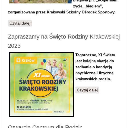
biegowa pn. „#Ogarniam
życie...biegiem”,
zorganizowana przez Krakowski Szkolny Ośrodek Sportowy.
Czytaj dalej
wpis #OGARANIAM ŻYCIE BIEGIEM…
Zapraszamy na Święto Rodziny Krakowskiej
2023
Tegoroczne, XI Święto
jest kolejną okazją do
zadbania o kondycją
psychiczną i fizyczną
krakowskich rodzin.
Czytaj dalej
wpis
Zapraszamy na
Święto Rodziny
Krakowskiej
2023
Otwarcie Centrum dla Rodzin