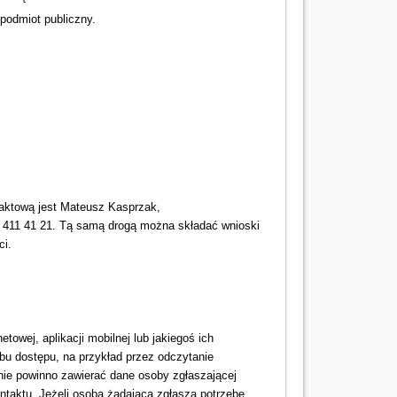
podmiot publiczny.
.
taktową jest
Mateusz Kasprzak
,
 411 41 21
. Tą samą drogą można składać wnioski
ci.
owej, aplikacji mobilnej lub jakiegoś ich
bu dostępu, na przykład przez odczytanie
anie powinno zawierać dane osoby zgłaszającej
ontaktu. Jeżeli osoba żądająca zgłasza potrzebę