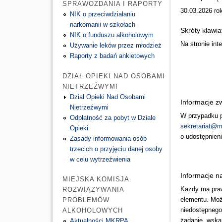
SPRAWOZDANIA I RAPORTY
30.03.2026
rok
NIK o przeciwdziałaniu
narkomanii w szkołach
Skróty klawi
NIK o funduszu alkoholowym
Na stronie in
Używanie leków przez młodzież
Raporty z badań ankietowych
DZIAŁ OPIEKI NAD OSOBAMI
NIETRZEŹWYMI
Dział Opieki Nad Osobami
Informacje z
Nietrzeźwymi
W przypadku p
Odpłatność za pobyt w Dziale
sekretariat@m
Opieki
o udostępnieni
Zasady informowania osób
trzecich o przyjęciu danej osoby
w celu wytrzeźwienia
Informacje n
MIEJSKA KOMISJA
Każdy ma prawo
ROZWIĄZYWANIA
elementu. Moż
PROBLEMÓW
niedostępnego
ALKOHOLOWYCH
żądanie, wskaz
Aktualności MKRPA