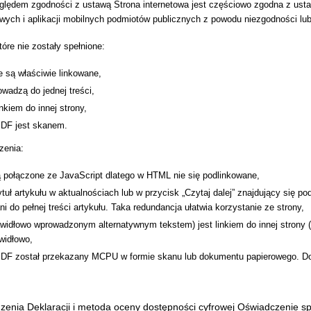
ględem zgodności z ustawą Strona internetowa jest częściowo zgodna z ustaw
towych i aplikacji mobilnych podmiotów publicznych z powodu niezgodności l
óre nie zostały spełnione:
ie są właściwie linkowane,
owadzą do jednej treści,
inkiem do innej strony,
DF jest skanem.
zenia:
ą połączone ze JavaScript dlatego w HTML nie się podlinkowane,
tytuł artykułu w aktualnościach lub w przycisk „Czytaj dalej” znajdujący się 
ni do pełnej treści artykułu. Taka redundancja ułatwia korzystanie ze strony,
awidłowo wprowadzonym alternatywnym tekstem) jest linkiem do innej strony
widłowo,
DF został przekazany MCPU w formie skanu lub dokumentu papierowego. Dok
zenia Deklaracji i metoda oceny dostępności cyfrowej Oświadczenie s