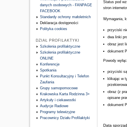
Status pod wz
danych osobowych - FANPAGE
stron interne
FACEBOOK
Standardy ochrony małoletnich
Wymagania, kt
Deklaracja dostępności
Polityka cookies
przyciski n
dwa linki pr
DZIAŁ PROFILAKTYKI
obraz jest l
Szkolenia profilaktyczne
dokument P
Szkolenia profilaktyczne
ONLINE
Powody wyłąc
Konferencje
Spotkania
przyciski s
Punkt Konsultacyjny i Telefon
klikając w 
Zaufania
przekierowa
Grupy samopomocowe
obraz (z pr
Krakowska Karta Rodzinna 3+
opisane pra
Artykuły i ciekawostki
dokument P
Audycje Radiowe
Programy telewizyjne
Pracownicy Działu Profilaktyki
Data sporząd