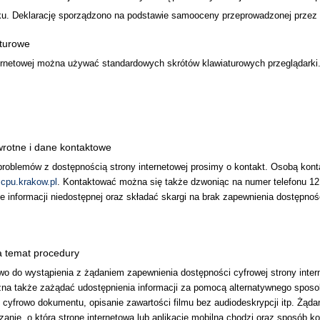
u. Deklarację sporządzono na podstawie samooceny przeprowadzonej przez 
aturowe
ternetowej można używać standardowych skrótów klawiaturowych przeglądarki
wrotne i dane kontaktowe
roblemów z dostępnością strony internetowej prosimy o kontakt. Osobą kon
cpu.krakow.pl
. Kontaktować można się także dzwoniąc na numer telefonu
12
e informacji niedostępnej oraz składać skargi na brak zapewnienia dostępnoś
a temat procedury
 do wystąpienia z żądaniem zapewnienia dostępności cyfrowej strony internet
na także zażądać udostępnienia informacji za pomocą alternatywnego sposo
 cyfrowo dokumentu, opisanie zawartości filmu bez audiodeskrypcji itp. Żąd
anie, o którą stronę internetową lub aplikację mobilną chodzi oraz sposób k