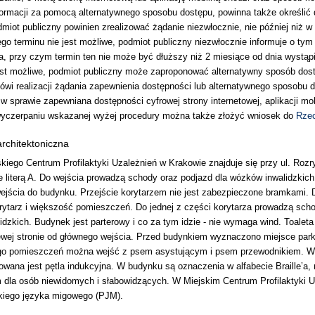
formacji za pomocą alternatywnego sposobu dostępu, powinna także określić d
dmiot publiczny powinien zrealizować żądanie niezwłocznie, nie później niż w
ego terminu nie jest możliwe, podmiot publiczny niezwłocznie informuje o ty
a, przy czym termin ten nie może być dłuższy niż 2 miesiące od dnia wystąp
jest możliwe, podmiot publiczny może zaproponować alternatywny sposób dos
ówi realizacji żądania zapewnienia dostępności lub alternatywnego sposobu
w sprawie zapewniana dostępności cyfrowej strony internetowej, aplikacji mobi
wyczerpaniu wskazanej wyżej procedury można także złożyć wniosek do
Rzec
rchitektoniczna
kiego Centrum Profilaktyki Uzależnień w Krakowie znajduje się przy ul. Rozr
 literą A. Do wejścia prowadzą schody oraz podjazd dla wózków inwalidzkich.
ejścia do budynku. Przejście korytarzem nie jest zabezpieczone bramkami. 
orytarz i większość pomieszczeń. Do jednej z części korytarza prowadzą scho
idzkich. Budynek jest parterowy i co za tym idzie - nie wymaga wind. Toalet
ewej stronie od głównego wejścia. Przed budynkiem wyznaczono miejsce par
go pomieszczeń można wejść z psem asystującym i psem przewodnikiem. W M
owana jest pętla indukcyjna. W budynku są oznaczenia w alfabecie Braille’a
dla osób niewidomych i słabowidzących. W Miejskim Centrum Profilaktyki U
kiego języka migowego (PJM).