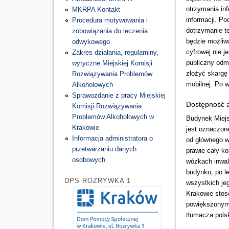
otrzymania in
MKRPA Kontakt
informacji. Po
Procedura motywowania i
dotrzymanie t
zobowiązania do leczenia
będzie możliw
odwykowego
cyfrowej nie 
Zakres działania, regulaminy,
publiczny odm
wytyczne Miejskiej Komisji
złożyć skargę 
Rozwiązywania Problemów
mobilnej. Po 
Alkoholowych
Sprawozdanie z pracy Miejskiej
Dostępność a
Komisji Rozwiązywania
Problemów Alkoholowych w
Budynek Miejs
Krakowie
jest oznaczone
Informacja administratora o
od głównego w
przetwarzaniu danych
prawie cały k
osobowych
wózkach inwal
budynku, po l
DPS ROZRYWKA 1
wszystkich je
Krakowie stos
powiększonym 
tłumacza pols