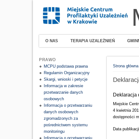
O NAS
TERAPIA UZALEŻNIEŃ
GMIN
PRAWO
Jesteś tutaj
Strona główna
MCPU podstawa prawna
Regulamin Organizacyjny
Deklarac
Skargi, wnioski i petycje
Informacja w zakresie
przetwarzanie danych
Deklaracja 
osobowych
Miejskie Cent
Informacja o przetwarzaniu
4 kwietnia 201
danych osobowych
dostępności 
zgromadzonych za
pośrednictwem systemu
Data publikacj
monitoringu
Informacja o przetwarzaniu